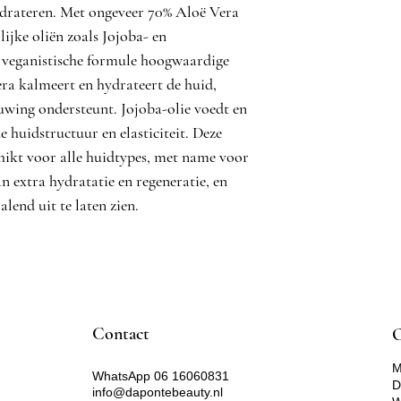
alleen te herstelle
hydrateren. Met ongeveer 70% Aloë Vera
verschijning van fijne
ijke oliën zoals Jojoba- en
waardoor de huid er 
uitziet.
 veganistische formule hoogwaardige
Actieve ingrediënt
ra kalmeert en hydrateert de huid,
Aloë Vera:
Bevat
uwing ondersteunt. Jojoba-olie voedt en
eigenschappen, d
huidstructuur en elasticiteit. Deze
verfrissen.
Tigergras:
Onder
hikt voor alle huidtypes, met name voor
heeft een verza
n extra hydratatie en regeneratie, en
Jojoba-olie:
Voed
alend uit te laten zien.
waardoor deze s
Macadamianoot
het verbeteren v
bevordert de elas
Hoe gebruik je dit
Masker?
Breng de Nachtcrem
Contact​
O
gezicht, hals en dec
Voor een masker-eff
M
WhatsApp 06 16060831
laat deze 20 minute
D
info@dapontebeauty.nl
daarna. Het kan ook