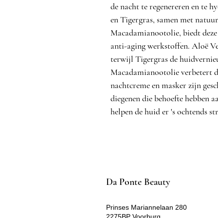
de nacht te regenereren en te 
en Tigergras, samen met natuurl
Macadamianootolie, biedt deze
anti-aging werkstoffen. Aloë Ve
terwijl Tigergras de huidvernie
Macadamianootolie verbetert de 
nachtcreme en masker zijn gesc
diegenen die behoefte hebben aa
helpen de huid er 's ochtends str
Da Ponte Beauty
Prinses Mariannelaan 280
2275BP Voorburg