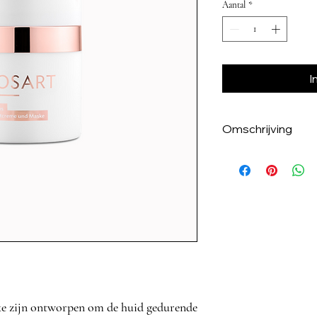
Aantal
*
I
Omschrijving
Wat maakt dit Zei
speciaal?
De Zeitlos Nachtcr
de huid gedurende 
een indrukwekkend
70% Aloë Vera en T
verschillende natuur
Macadamianootolie,
formule intensieve 
aging werkstoffen. 
Vitamine E en Magno
e zijn ontworpen om de huid gedurende