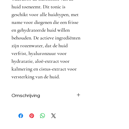
huid toeneemt. Dit tonic is
geschikt voor alle huidtypen, met
name voor diegenen die een frisse
en gehydrateerde huid willen
behouden. De actieve ingrediënten
zijn rozenwater, dat de huid
verfrist, hyaluronzuur voor
hydratatie, aloë-extract voor
kalmering en cistus-extract voor
versterking van de huid.
Omschrijving
Wat maakt dit Rose Water Tonic
zo speciaal
Het Rose Water Tonic is verrijkt met
hoogwaardig rozenwater dat helpt