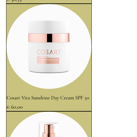
Cosart Vita Sunshine Day Cream SPF 50
Prijs
€ 60,00