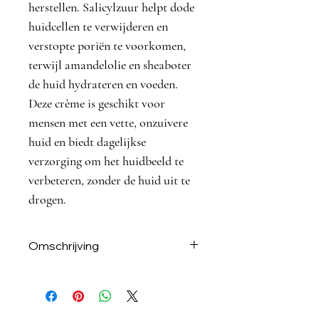
herstellen.
Salicylzuur
helpt dode
huidcellen te verwijderen en
verstopte poriën te voorkomen,
terwijl
amandelolie
en
sheaboter
de huid hydrateren en voeden.
Deze crème is geschikt voor
mensen met een vette, onzuivere
huid en biedt dagelijkse
verzorging om het huidbeeld te
verbeteren, zonder de huid uit te
drogen.
Omschrijving
Wat maakt deze Young Skin Care
zo speciaal?
Deze zuiverende gezichtscrème is
speciaal ontwikkeld voor de