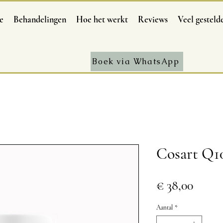
e
Behandelingen
Hoe het werkt
Reviews
Veel gesteld
Boek via WhatsApp
Cosart Q1
Prijs
€ 38,00
Aantal
*