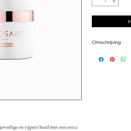
I
Omschrijving
Bevat geen chemisc
en PEG's waardoor
huidverdraagzaamhe
emulgator is gemaakt
waardevolle ingredië
amandelolie, jojoba-
sheaboter. De serie
nachtcrème, crèmem
fontein van de jeugd
ronde jojoba-waspare
avonds aanbrengen o
decolleté en laten 
gevoelige en rijpere huid met een extra
Ingrediënten: Aqua,