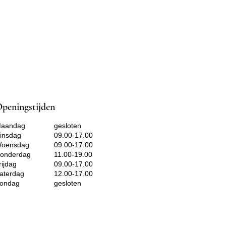
cyl-oleaat, Penthyleenglycol,
ualaan, Panthenol,
imonnsia Chinensis-olie,
ojoba-esters, Xanthaangom,
ra-alcoholaat, Cera-alcoholaat
coferol, lecithine,
lycerylstearaat, glyceryloleaat,
0, CI 77491, talk Q10
peningstijden
aandag
gesloten
insdag
09.00-17.00
oensdag
09.00-17.00
onderdag
11.00-19.00
rijdag
09.00-17.00
aterdag​
12.00-17.00
ondag ​
gesloten