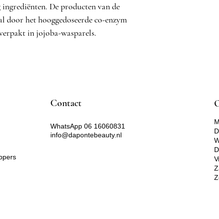
Sorbitan-olivaat, De
 ingrediënten. De producten van de
Cetearylalcohol, Sq
al door het hooggedoseerde co-enzym
Tocoferylacetaat, S
verpakt in jojoba-wasparels.
Galactoarabinan, J
Cera-alcoholaat, Ce
Parfum, ubiquinon, to
ascorbylpalmitaat, g
citroenzuur, CI 7336
Contact​
O
M
WhatsApp 06 16060831
D
info@dapontebeauty.nl
W
D
ppers
V
Z
Z