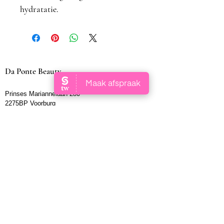
hydratatie.
Da Ponte Beauty
Prinses Mariannelaan 280
2275BP Voorburg
Gevestigd in Kapsalon No Name Kappers
Contact​
WhatsApp
06 16060831
info@dapontebeauty.nl
Openingstijden
Maandag
gesloten
Dinsdag
gesloten