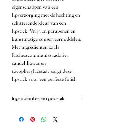
eigenschappen van een
lipverzorging met de hechting en
schitterende kleur van een
lipstick. Vrij van parabenen en
kunstmatige conserveermiddelen.
Met ingrediënten zoals
Ricinuscommuniszaadolie,
candelillawas en
tocopherylacetaat zorgt deze
lipstick voor een perfecte finish
Ingrediënten en gebruik
Hoe gebruik je dit product?
Breng de Lipstick Elegance aan op
de lippen voor een verzorgde en
elegante uitstraling. De handige